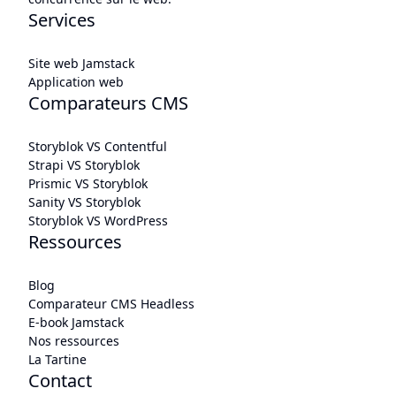
Services
Site web Jamstack
Application web
Comparateurs CMS
Storyblok VS Contentful
Strapi VS Storyblok
Prismic VS Storyblok
Sanity VS Storyblok
Storyblok VS WordPress
Ressources
Blog
Comparateur CMS Headless
E-book Jamstack
Nos ressources
La Tartine
Contact